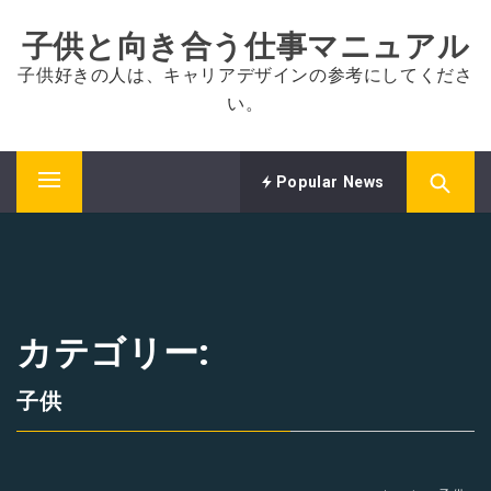
コ
子供と向き合う仕事マニュアル
ン
テ
子供好きの人は、キャリアデザインの参考にしてくださ
ン
い。
ツ
へ
ス
Popular News
メ
キ
イ
ッ
ン
プ
メ
ニ
ュ
カテゴリー:
ー
子供