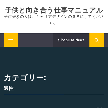
コ
子供と向き合う仕事マニュアル
ン
テ
子供好きの人は、キャリアデザインの参考にしてくださ
ン
い。
ツ
へ
ス
Popular News
メ
キ
イ
ッ
ン
プ
メ
ニ
ュ
カテゴリー:
ー
適性